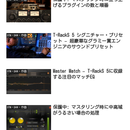
げるプラグインの数と順番
T-RackS 5 シグニチャー・プリセ
DTM・DAW・作曲
ット – 超豪華なグラミー賞エン
ジニアのサウンドプリセット
Master Match – T-RackS 5に収録
DTM・DAW・作曲
する注目のマッチEQ
保護中: マスタリング時に中高域
DTM・DAW・作曲
がうるさい場合の処理