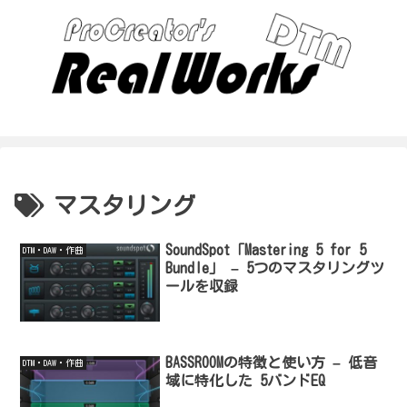
マスタリング
SoundSpot「Mastering 5 for 5
DTM・DAW・作曲
Bundle」 – 5つのマスタリングツ
ールを収録
BASSROOMの特徴と使い方 – 低音
DTM・DAW・作曲
域に特化した 5バンドEQ