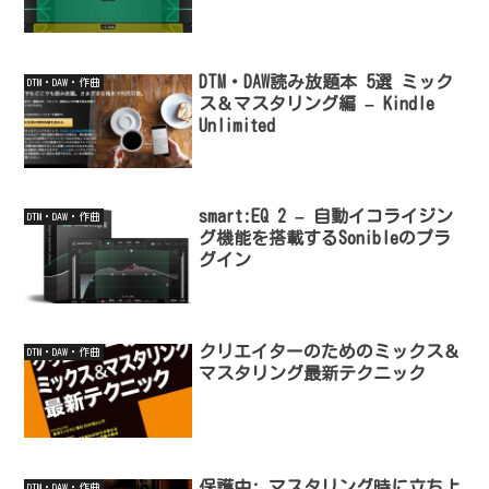
DTM・DAW読み放題本 5選 ミック
DTM・DAW・作曲
ス＆マスタリング編 – Kindle
Unlimited
smart:EQ 2 – 自動イコライジン
DTM・DAW・作曲
グ機能を搭載するSonibleのプラ
グイン
クリエイターのためのミックス＆
DTM・DAW・作曲
マスタリング最新テクニック
保護中: マスタリング時に立ち上
DTM・DAW・作曲