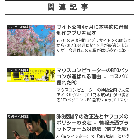
関連記事
サイト公開4ヶ月に本格的に音楽
PC&モバイル関連
制作アプリを試す
iOS用の音楽制作アプリサイトを公開して
から2017年04月に約4ヶ月が経過しまし
たが、今月はこの記事がはじめてになり
ます。実は3月に仕事で無理をしすぎてし
まい体調を少し崩して、最近はベットで
横になる時間も多く、パソコンであまり
マウスコンピューターのBTOパソ
作業をしてい...
PC&モバイル関連
コンが選ばれる理由 – コスパに
優れたPC
マウスコンピューターの特徴全国で人気
アイドルグループ「乃木坂46」が出演す
るBTOパソコン・PC通販ショップ『マウス
コンピューター』のテレビCMが流れてい
ますが、このパソコンメーカーのこと
は、よく知らないという人もいると思い
SNS規制？の改正法とヤフコメの
PC&モバイル関連
ます。「乃木坂4...
ポリシーの改定 – 情報流通プラ
ットフォーム対処法（情プラ法）
X（旧ツイッター）で「SNS規制」という