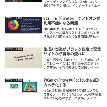
ワードがトレンド入りしていましたが、
2025年04月01日に、インターネット上の
誹謗中傷やデマ情報などの投稿につい
て、SNSの運営事業者に対して迅速な対応
を求める改正法が施行されました。該当
Mozilla「Firefox」でアドオンが
PC&モバイル関連
する個人の...
利用不能になる問題
2019年05月04日にMozilla「Firefox」に
インストール済みのアドオンがすべて無
効化され利用できなくなる問題が発生し
ています。わたしはMac環境で
「Firefox」を使用していますが、アドオ
ンマネージャーを開くと「◯◯◯◯は
生成AI音楽がブラック認定で配信
PC&モバイル関連
F...
サイトから排除の流れに
生成AI音楽の「Suno AI」と「Udio」が
大手レコード会社から訴訟を起こされて
いますが、それに関連して配信サイトで
生成AI楽曲の配信を不可にする流れが加
速してきました。ディストリビューター
最大手の「TuneCore」でも生成AI楽曲
iVCamでiPhoneやiPodTouchをWEB
PC&モバイル関連
の...
カメラ化する
iVCamの特徴iOS端末をPCのWEBカメラに
できるノートPCにはWEBカメラが標準搭載
されているものが多いですが、デスクト
ップPCだと標準搭載されているモデルは
あまり見かけず珍しいです。WEBカメラが