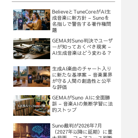
BelieveとTuneCoreがAI生
成音楽に新方針 – Sunoを
名指しで警告する著作権問
題
GEMA対Suno判決でユーザ
ーが知っておくべき現実 –
AI生成音楽はどう変わる？
生成AI楽曲のチャート入り
に新たな基準案 – 音楽業界
が守る人間の創造性と公平
な評価
GEMAがSuno AIに全面勝
訴 – 音楽AIの無断学習に法
的ストップ
Suno裁判が2026年7月
（2027年以降に延期）に重
大局面 – フェアユース判断