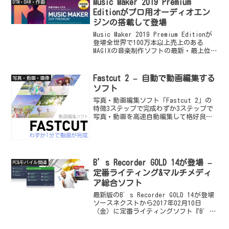
Music Maker 2019 Premium
DTM・DAW・作曲
Editionがプロ用オーディオエン
ジンの搭載して登場
Music Maker 2019 Premium Editionが
登場全世界で100万本以上売上のある
MAGIXの音楽制作ソフトの最新・最上位版
「Music Maker 2019 Premium
Edition」がリリースされました。日本
国...
Fastcut 2 – 自動で動画編集する
写真・動画・画像
ソフト
写真・動画編集ソフト「Fastcut 2」の
特徴3ステップで完成わずか3ステップで
写真・動画を高速自動編集して格好良い
ムービーにすることができるのが
『Fastcut 2』の大きな特徴です。SDカ
ードやUSB経由で、動画ファイルを
『Fastc...
B’s Recorder GOLD 14が登場 –
PC&モバイル関連
定番ライティング&マルチメディ
ア総合ソフト
最新版のB’s Recorder GOLD 14が登場
ソースネクストから2017年02月10日
（金）に定番ライティングソフト『B’s
Recorder 14』と上位版のライティング
機能＋マルチメディア総合ソフト『B’s