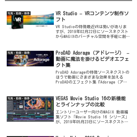
VR Studio – VRコンテンツ制作ソ
写真・動画・画像
フト
VR Studioの特徴最近VRは勢いがありま
すが、2019年02月22日にソースネクスト
からMAGIXのバーチャル空間を手軽に創つ
ことのできるVRコンテンツ制作ソフト
「VR Studio」が発売されました。バー
チャル空間を創れるVRコンテ...
ProDAD Adorage（アドレージ） –
写真・動画・画像
動画に魔法を掛けるビデオエフェ
クト集
ProDAD Adorageの特徴ソースネクストの
ほうで動画にさまざまな効果を加える
ProDADのエフェクト集『Adorage（アド
レージ） シリーズ』の第一弾「Adorage
エフェクト・パッケージ 1」の販売が開
始されました。「Vide...
VEGAS Movie Studio 16の新機能
写真・動画・画像
とラインナップの比較
エントリーユーザー向けのMAGIX 動画編
集ソフト「Movie Studio 16 シリーズ」
が、2019年05月23日にソースネクストよ
りリリースされました。最上位版の
「Movie Studio 16 Suite」には、新た
に$615相当...