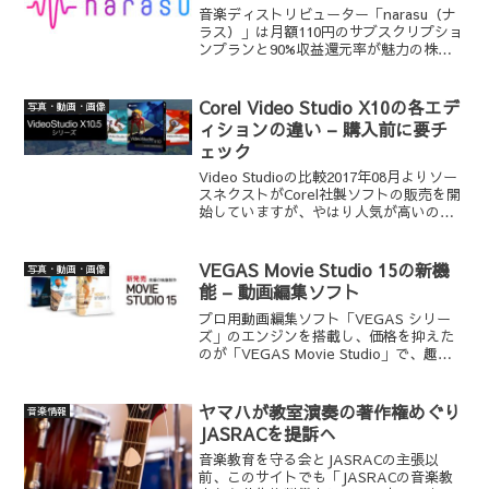
音楽ディストリビューター「narasu（ナ
ラス）」は月額110円のサブスクリプショ
ンプランと90%収益還元率が魅力の株式
会社ローディアムの運営する音楽配信代
行サービスです。現時点だと、TuneCore
やBIG UP!などの音楽ディストリビュ...
Corel Video Studio X10の各エデ
写真・動画・画像
ィションの違い – 購入前に要チ
ェック
Video Studioの比較2017年08月よりソー
スネクストがCorel社製ソフトの販売を開
始していますが、やはり人気が高いのは
動画編集ソフト『Video Studio シリー
ズ』です。エントリーエディションにあ
たる「VideoStud...
VEGAS Movie Studio 15の新機
写真・動画・画像
能 – 動画編集ソフト
プロ用動画編集ソフト「VEGAS シリー
ズ」のエンジンを搭載し、価格を抑えた
のが「VEGAS Movie Studio」で、趣味
で使うのには充分すぎるくらいの多数の
機能を備えています。最新バージョンは
2018年03月16日にリリースされたU...
ヤマハが教室演奏の著作権めぐり
音楽情報
JASRACを提訴へ
音楽教育を守る会とJASRACの主張以
前、このサイトでも「JASRACの音楽教