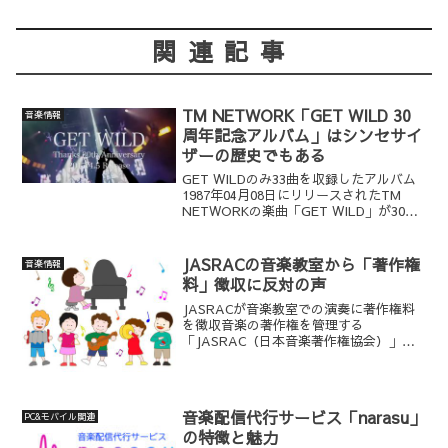
関連記事
TM NETWORK「GET WILD 30
音楽情報
周年記念アルバム」はシンセサイ
ザーの歴史でもある
GET WILDのみ33曲を収録したアルバム
1987年04月08日にリリースされたTM
NETWORKの楽曲「GET WILD」が30周
年を迎え、その記念として2017年04月05
日に「GET WILD」のみ33曲を収録した
CDが発売です。...
JASRACの音楽教室から「著作権
音楽情報
料」徴収に反対の声
JASRACが音楽教室での演奏に著作権料
を徴収音楽の著作権を管理する
「JASRAC（日本音楽著作権協会）」が
2018年01月から音楽教室での演奏をめぐ
って著作権使用料を徴収する方針を固め
ましたが、当然、ヤマハ音楽振興会や河
合楽器製作所など教...
音楽配信代行サービス「narasu」
PC&モバイル関連
の特徴と魅力