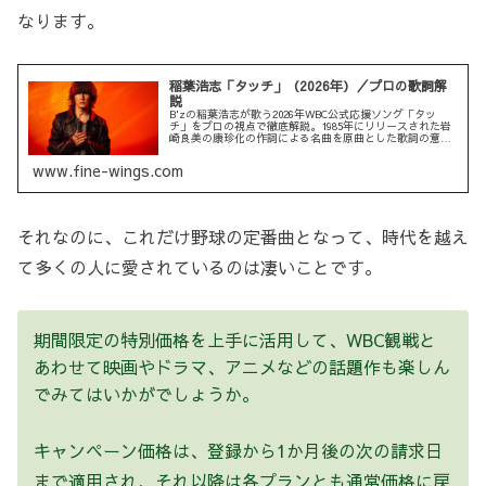
なります。
稲葉浩志「タッチ」（2026年）／プロの歌詞解
説
B'zの稲葉浩志が歌う2026年WBC公式応援ソング「タッ
チ」をプロの視点で徹底解説。1985年にリリースされた岩
崎良美の康珍化の作詞による名曲を原曲とした歌詞の意味
や背景を深く考察しています。
www.fine-wings.com
それなのに、これだけ野球の定番曲となって、時代を越え
て多くの人に愛されているのは凄いことです。
期間限定の特別価格を上手に活用して、WBC観戦と
あわせて映画やドラマ、アニメなどの話題作も楽しん
でみてはいかがでしょうか。
キャンペーン価格は、登録から1か月後の次の請求日
まで適用され、それ以降は各プランとも通常価格に戻