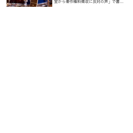
室から著作権料徴収に反対の声」で書き
ましたが、ヤマハ音楽振興会がJASRAC
に対して「教室での演奏には著作権は及
ばない」を確認する訴訟を東京地裁に起
こす方針を固め...