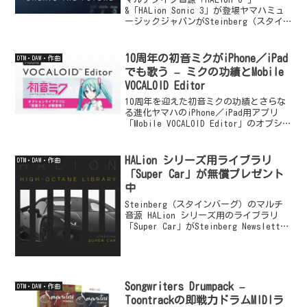
&「HALion Sonic 3」が登場ヤマハミュ
ージックジャパンがSteinberg（スタイ
ンバーグ）のマルチタイプ&サンプラー音
源『HALion（ハリオン）』のニューバー
ジョンの『HALion 6』...
10周年の初音ミクがiPhone／iPad
DTM・DAW・作曲
でも歌う – ミクの功績とMobile
VOCALOID Editor
10周年を迎えた初音ミクの功績とさらな
る進化ヤマハのiPhone／iPad用アプリ
「Mobile VOCALOID Editor」のオプショ
ンライブラリに「初音ミク」が2017年08
月31日に追加されました。多分、「初音
ミク 10周年」に合...
HALion シリーズ用ライブラリ
DTM・DAW・作曲
「Super Car」が無償プレゼント
中
Steinberg（スタインバーグ）のマルチ
音源 HALion シリーズ用のライブラリ
「Super Car」がSteinberg Newsletter
読者に無償プレゼント中です。迫力溢れ
るスーパーカーサウンドを満載したライ
ブラリ「Super...
Songwriters Drumpack –
DTM・DAW・作曲
Toontrackの即戦力ドラムMIDIラ