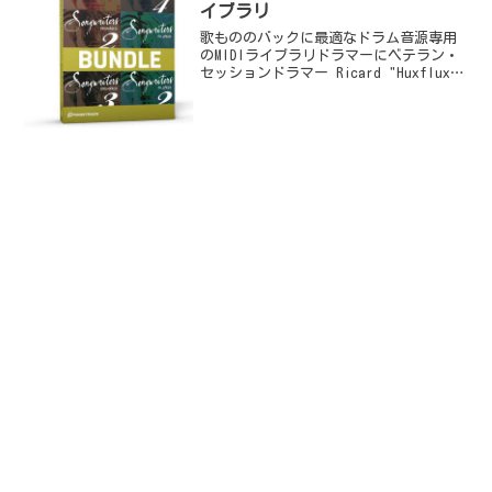
イブラリ
歌もののバックに最適なドラム音源専用
のMIDIライブラリドラマーにベテラン・
セッションドラマー Ricard "Huxflux"
NettermalmとStephen Belansを起用し
た『Songwriters シリーズ』は、歌もの
のバ...