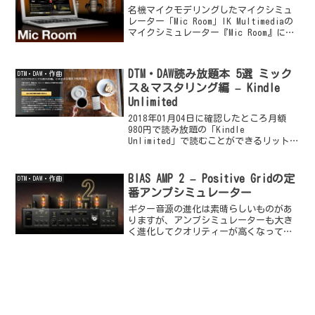
名機マイクモデリングしたマイクシミュ
レーター「Mic Room」IK Multimediaの
マイクシミュレーター『Mic Room』には
レコーディングスタジオで定番のコンデ
ンサーマイク、ダイナミックマイク、リ
ボンマイクが収録されています。使...
DTM・DAW読み放題本 5選 ミック
DTM・DAW・作曲
ス＆マスタリング編 – Kindle
Unlimited
2018年01月04日に確認したところ月額
980円で読み放題の「Kindle
Unlimited」で読むことができるリットー
ミュージックのDTM・DAW関連書籍が大量
に増えていました。この記事を書いてい
る何日か前に「リットーミュージックの
BIAS AMP 2 – Positive Gridの定
DTM・DAW・作曲
音...
番アンプシミュレーター
ギター音源の進化は素晴らしいものがあ
りますが、アンプシミュレーターも大き
く進化してクオリティーが高くなってい
ます。進化したギター音源とアンプシミ
ュレーターで、打ち込みでのリアルなギ
ターサウンドを得ることができます。長
い間のアンプシミュレータ...