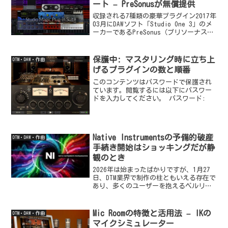
ート – PreSonusが無償提供
収録される7種類の豪華プラグイン2017年
03月にDAWソフト「Studio One 3」のメ
ーカーであるPreSonus（プリソーナス）
の「Studio 192シリーズ」「AudioBoxシ
リーズ」「StudioLiveシリーズ」などの
ハ...
保護中: マスタリング時に立ち上
DTM・DAW・作曲
げるプラグインの数と順番
このコンテンツはパスワードで保護され
ています。閲覧するには以下にパスワー
ドを入力してください。 パスワード:
Native Instrumentsの予備的破産
DTM・DAW・作曲
手続き開始はショッキングだが静
観のとき
2026年は始まったばかりですが、1月27
日、DTM業界で制作の柱ともいえる存在で
あり、多くのユーザーを抱えるベルリン
拠点のNative Instruments（ネイティ
ブ・インストゥルメンツ、NI）が、予備
的破産手続きに入ったことが確認さ...
Mic Roomの特徴と活用法 – IKの
DTM・DAW・作曲
マイクシミュレーター