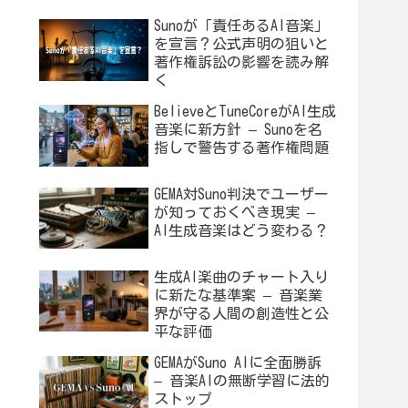
Sunoが「責任あるAI音楽」
を宣言？公式声明の狙いと
著作権訴訟の影響を読み解
く
BelieveとTuneCoreがAI生成
音楽に新方針 – Sunoを名
指しで警告する著作権問題
GEMA対Suno判決でユーザー
が知っておくべき現実 –
AI生成音楽はどう変わる？
生成AI楽曲のチャート入り
に新たな基準案 – 音楽業
界が守る人間の創造性と公
平な評価
GEMAがSuno AIに全面勝訴
– 音楽AIの無断学習に法的
ストップ