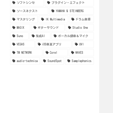
ソフトシンセ
プラグイン・エフェクト
ソースネクスト
YAMAHA & STEINBERG
マスタリング
IK Multimedia
ドラム音源
MAGIX
ギターサウンド
Studio One
Suno
生成AI
ボーカル録音＆マイク
VEGAS
iOS音楽アプリ
UVI
TM NETWORK
Corel
WAVES
audio-technica
SoundSpot
Samplephonics