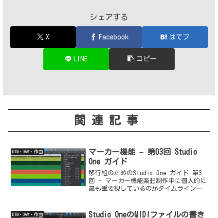
シェアする
X
Facebook
はてブ
LINE
コピー
関連記事
マーカー機能 – 第03回 Studio
DTM・DAW・作曲
One ガイド
移行組のためのStudio One ガイド 第3
回 - マーカー機能楽曲制作中に個人的に
最も重要視しているのがタイムライン上
の任意の位置にマーカーとして印をつけ
登録しておくことのできる「マーカート
ラック」です。再生したい箇所や修正し
Studio OneのMIDIファイルの書き
DTM・DAW・作曲