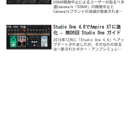
SONAR開発中止によるユーザーが取るべき
道Cakewalk「SONAR」の開発中止と
Cakewalkブランドの消滅が発表されまし
たが、ここ数日、それほど多いというわ
けではありませんが「DAWスタイル」経由
で、いつもより多く質問メールを頂い...
Studio One 4.6でAmpire XTに進
DTM・DAW・作曲
化 – 第06回 Studio One ガイド
2019年12月に「Studio One 4.6」へアッ
プデートされましたが、そのなかの目玉
は一新されたギター・アンプシミュレー
ター「Ampire」です。全面的に再設計さ
れた第三世代「Ampire XT」の
Pedalboardはスタンドアロ...