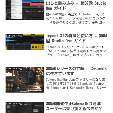
たい箇所...
出しと読み込み – 第07回 Studio
One ガイド
他のDAWや別の楽曲で「Studio One」で
制作したMIDIデータを使いたいというケ
ースも多々あると思いますが、第07回の
「Studio One ガイド」では、MIDIファ
イルの書き出しと読み込みを「Studio
One 4.6」を使用...
Impact XTの特徴と使い方 – 第04
DTM・DAW・作曲
回 Studio One ガイド
PreSonus（プリソーナス）のDAWソフト
「Studio One」標準搭載のドラム用サン
プラー「Impact」はサンプルをドラッグ
＆ドロップでインポートできるのが特徴
のビートメイキング・ツールです。2018
年05月に登場した「Studi...
SONARシリーズの存続 – Cakewalk
DTM・DAW・作曲
は生きています
CakewalkがBandLabファミリーになりま
した2018年03月22日にBandLab Teamか
ら「Important Cakewalk News」という
メールが届きました。「Cakewalk is
very much alive!...
SONAR開発中止Cakewalkは消滅 –
DTM・DAW・作曲
ユーザーは乗り換えるべきか？