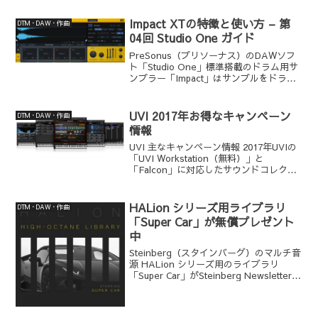
Impact XTの特徴と使い方 – 第
DTM・DAW・作曲
04回 Studio One ガイド
PreSonus（プリソーナス）のDAWソフ
ト「Studio One」標準搭載のドラム用サ
ンプラー「Impact」はサンプルをドラッ
グ＆ドロップでインポートできるのが特
徴のビートメイキング・ツールです。
2018年05月に登場した「Studi...
UVI 2017年お得なキャンペーン
DTM・DAW・作曲
情報
UVI 主なキャンペーン情報 2017年UVIの
「UVI Workstation（無料）」と
「Falcon」に対応したサウンドコレクシ
ョンやプラグインエフェクトは頻繁にキ
ャンペーンを行っています。このページ
では2017年に気になったUVIの...
HALion シリーズ用ライブラリ
DTM・DAW・作曲
「Super Car」が無償プレゼント
中
Steinberg（スタインバーグ）のマルチ音
源 HALion シリーズ用のライブラリ
「Super Car」がSteinberg Newsletter読
者に無償プレゼント中です。迫力溢れる
スーパーカーサウンドを満載したライブ
ラリ「Super...