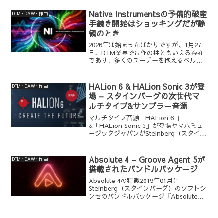
Native Instrumentsの予備的破産
DTM・DAW・作曲
手続き開始はショッキングだが静
観のとき
2026年は始まったばかりですが、1月27
日、DTM業界で制作の柱ともいえる存在
であり、多くのユーザーを抱えるベルリ
ン拠点のNative Instruments（ネイティ
ブ・インストゥルメンツ、NI）が、予備
的破産手続きに入ったことが確認さ...
HALion 6 & HALion Sonic 3が登
DTM・DAW・作曲
場 – スタインバーグの次世代マ
ルチタイプ&サンプラー音源
マルチタイプ音源「HALion 6 」
&「HALion Sonic 3」が登場ヤマハミュ
ージックジャパンがSteinberg（スタイン
バーグ）のマルチタイプ&サンプラー音源
『HALion（ハリオン）』のニューバージ
ョンの『HALion 6』...
Absolute 4 – Groove Agent 5が
DTM・DAW・作曲
搭載されたバンドルパッケージ
Absolute 4の特徴2019年01月に
Steinberg（スタインバーグ）のソフトシ
ンセのバンドルパッケージ『Absolute
VST Instrument Collection』が
『Absolute 4』へアップデートしまし