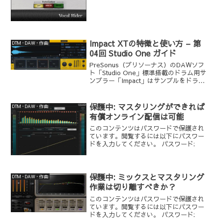
Impact XTの特徴と使い方 – 第
DTM・DAW・作曲
04回 Studio One ガイド
PreSonus（プリソーナス）のDAWソフ
ト「Studio One」標準搭載のドラム用サ
ンプラー「Impact」はサンプルをドラッ
グ＆ドロップでインポートできるのが特
徴のビートメイキング・ツールです。
2018年05月に登場した「Studi...
保護中: マスタリングができれば
DTM・DAW・作曲
有償オンライン配信は可能
このコンテンツはパスワードで保護され
ています。閲覧するには以下にパスワー
ドを入力してください。 パスワード:
保護中: ミックスとマスタリング
DTM・DAW・作曲
作業は切り離すべきか？
このコンテンツはパスワードで保護され
ています。閲覧するには以下にパスワー
ドを入力してください。 パスワード: