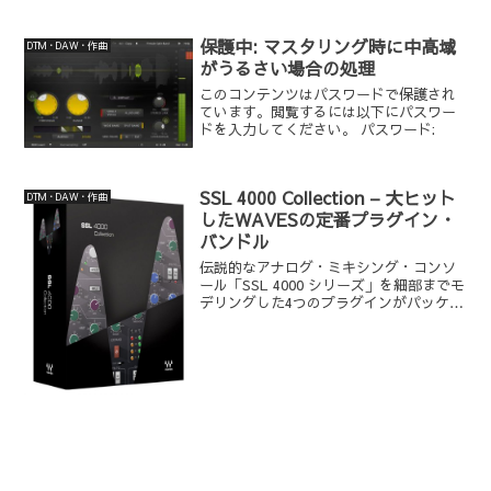
保護中: マスタリング時に中高域
DTM・DAW・作曲
がうるさい場合の処理
このコンテンツはパスワードで保護され
ています。閲覧するには以下にパスワー
ドを入力してください。 パスワード:
SSL 4000 Collection – 大ヒット
DTM・DAW・作曲
したWAVESの定番プラグイン・
バンドル
伝説的なアナログ・ミキシング・コンソ
ール「SSL 4000 シリーズ」を細部までモ
デリングした4つのプラグインがパッケー
ジされている『SSL 4000 Collection』は
Solid State Logicのライセンスを受けて
開発された...