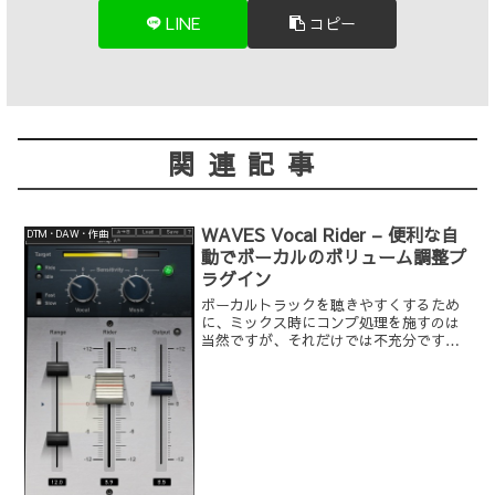
LINE
コピー
関連記事
WAVES Vocal Rider – 便利な自
DTM・DAW・作曲
動でボーカルのボリューム調整プ
ラグイン
ボーカルトラックを聴きやすくするため
に、ミックス時にコンプ処理を施すのは
当然ですが、それだけでは不充分です。
そこで、DAWのフェーダー・オートメー
ション機能を使った「手コンプ」による
ボリューム調整が重要になりますが、ボ
ーカルのボリューム調整...