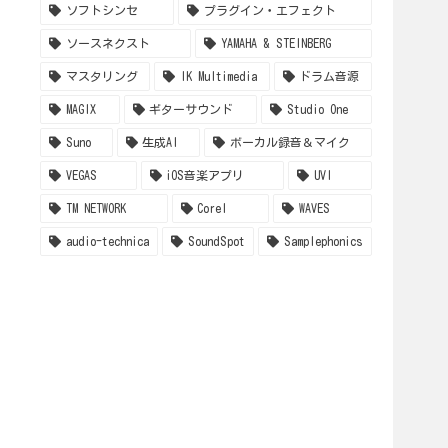
ソフトシンセ
プラグイン・エフェクト
ソースネクスト
YAMAHA & STEINBERG
マスタリング
IK Multimedia
ドラム音源
MAGIX
ギターサウンド
Studio One
Suno
生成AI
ボーカル録音＆マイク
VEGAS
iOS音楽アプリ
UVI
TM NETWORK
Corel
WAVES
audio-technica
SoundSpot
Samplephonics