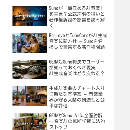
Sunoが「責任あるAI音楽」
を宣言？公式声明の狙いと
著作権訴訟の影響を読み解
く
BelieveとTuneCoreがAI生成
音楽に新方針 – Sunoを名
指しで警告する著作権問題
GEMA対Suno判決でユーザー
が知っておくべき現実 –
AI生成音楽はどう変わる？
生成AI楽曲のチャート入り
に新たな基準案 – 音楽業
界が守る人間の創造性と公
平な評価
GEMAがSuno AIに全面勝訴
– 音楽AIの無断学習に法的
ストップ