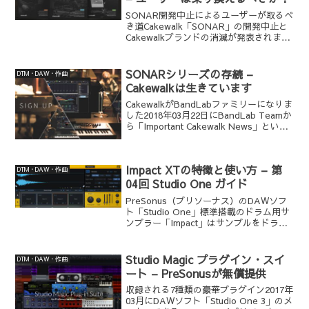
SONAR開発中止によるユーザーが取るべ
き道Cakewalk「SONAR」の開発中止と
Cakewalkブランドの消滅が発表されまし
たが、ここ数日、それほど多いというわ
けではありませんが「DAWスタイル」経
由で、いつもより多く質問メールを頂
SONARシリーズの存続 –
DTM・DAW・作曲
い...
Cakewalkは生きています
CakewalkがBandLabファミリーになりま
した2018年03月22日にBandLab Teamか
ら「Important Cakewalk News」という
メールが届きました。「Cakewalk is
very much alive!...
Impact XTの特徴と使い方 – 第
DTM・DAW・作曲
04回 Studio One ガイド
PreSonus（プリソーナス）のDAWソフ
ト「Studio One」標準搭載のドラム用サ
ンプラー「Impact」はサンプルをドラッ
グ＆ドロップでインポートできるのが特
徴のビートメイキング・ツールです。
2018年05月に登場した「Studi...
Studio Magic プラグイン・スイ
DTM・DAW・作曲
ート – PreSonusが無償提供
収録される7種類の豪華プラグイン2017年
03月にDAWソフト「Studio One 3」のメ