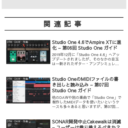
関連記事
Studio One 4.6でAmpire XTに進
DTM・DAW・作曲
化 – 第06回 Studio One ガイド
2019年12月に「Studio One 4.6」へアッ
プデートされましたが、そのなかの目玉
は一新されたギター・アンプシミュレー
ター「Ampire」です。全面的に再設計さ
れた第三世代「Ampire XT」の
Pedalboardはスタンドアロ...
Studio OneのMIDIファイルの書
DTM・DAW・作曲
き出しと読み込み – 第07回
Studio One ガイド
他のDAWや別の楽曲で「Studio One」で
制作したMIDIデータを使いたいというケ
ースも多々あると思いますが、第07回の
「Studio One ガイド」では、MIDIファ
イルの書き出しと読み込みを「Studio
One 4.6」を使用...
SONAR開発中止Cakewalkは消滅
DTM・DAW・作曲
– ユーザーは乗り換えるべきか？